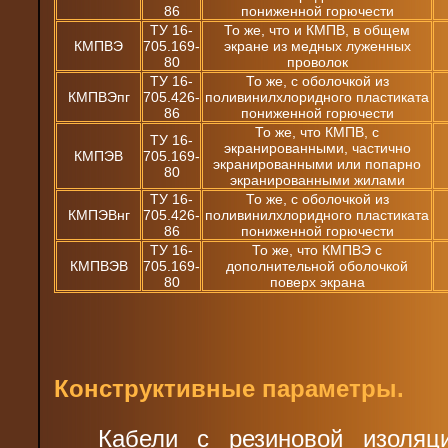
86
пониженной горючести
ТУ 16-
То же, что и КМПВ, в общем
КМПВЭ
705.169-
экране из медных луженных
80
проволок
ТУ 16-
То же, с оболочкой из
КМПВЭпг
705.426-
поливинилхлоридного пластиката
86
пониженной горючести
То же, что КМПВ, с
ТУ 16-
экранированными, частично
КМПЭВ
705.169-
экранированными или попарно
80
экранированными жилами
ТУ 16-
То же, с оболочкой из
КМПЭВнг
705.426-
поливинилхлоридного пластиката
86
пониженной горючести
ТУ 16-
То же, что КМПВЭ с
КМПВЭВ
705.169-
дополнительной оболочкой
80
поверх экрана
Конструктивные параметры.
Кабели с резиновой изоляц