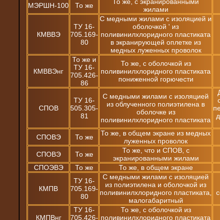
То же, с экранированными
МЭРШН-100
То же
жилами
С медными жилами с изоляцией и
ТУ 16-
оболочкой ' из
КМВВЭ
705.169-
поливинилхлоридного пластиката
80
в экранирующей оплетке из
медных луженных проволок
То же и
То же, с оболочкой из
ТУ 16-
КМВВЭнг
поливинилхлоридного пластиката
705.426-
пониженной горючести
86
С медными жилами с изоляцией
ТУ 16-
из облученного полиэтилена в
СПОВ
505.305-
п
оболочке из
81
д
поливинилхлоридного пластиката
То же, в общем экране из медных
СПОВЭ
То же
луженных проволок
То же, что и СПОВ, с
СПОВЭ
То же
экранированными жилами
СПОЭВЭ
То же
То же, в общем экране
С медными жилами с изоляцией
ТУ 16-
из полиэтилена и оболочкой из
КМПВ
705.169-
поливинилхлоридного пластиката,
80
малогабаритный
ТУ 16-
То же, с оболочкой из
КМПВнг
705.426-
поливинилхлоридного пластиката