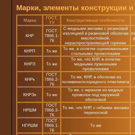
Марки, элементы конструкции и
ГОСТ,
Марка
Конструктивные особенности
ТУ
С медными жилами с резиновой
ГОСТ
изоляцией в резиновой оболочке
п
КНР
7866.1-
маслостойкой,
76
нераспространяющей горение
То же, в оплетке оцинкованными
КНРП
То же
стальными проволоками
То же, что КНР, в оплетке
КНРЭ
То же
медными луженными
проволоками
ГОСТ
То же, КНР, в оболочке из
КНРк
7866.2-
поливинилхлоридного пластиката
76
То же, с экраном из медных
КНРЭк
То же
проволок под наружной
оболочкой
ГОСТ
То же, что КНР, с гибкими жилами
НРШМ
7866.3-
переносной
76
ГОСТ
НГРШМ
7866.1-
То же
76