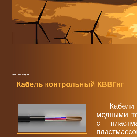
на главную
Кабель контрольный КВВГнг
Кабел
медными т
с пластм
пластма