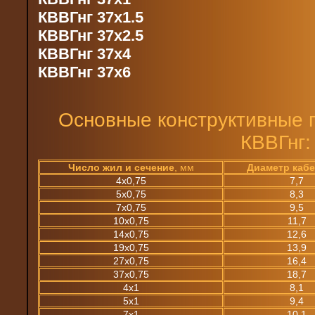
КВВГнг 37х1.5
КВВГнг 37х2.5
КВВГнг 37х4
КВВГнг 37х6
Основные конструктивные 
КВВГнг:
Число жил и сечение
, мм
Диаметр каб
4х0,75
7,7
5х0,75
8,3
7х0,75
9,5
10х0,75
11,7
14х0,75
12,6
19х0,75
13,9
27х0,75
16,4
37х0,75
18,7
4х1
8,1
5х1
9,4
7х1
10,1