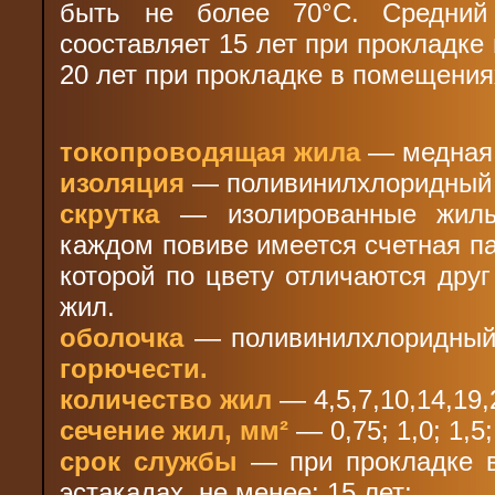
быть не более 70°С. Средний
сооставляет 15 лет при прокладке 
20 лет при прокладке в помещениях
токопроводящая жила
— медная,
изоляция
— поливинилхлоридный 
скрутка
— изолированные жилы
каждом повиве имеется счетная п
которой по цвету отличаются друг
жил.
оболочка
— поливинилхлоридный
горючести.
количество жил
— 4,5,7,10,14,19,
сечение жил, мм²
— 0,75; 1,0; 1,5; 
срок службы
— при прокладке в
эстакадах, не менее: 15 лет;